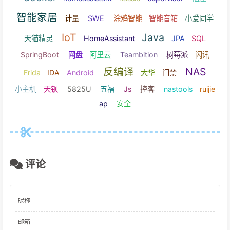
openwr
支付宝
文件
读写
控件
docker
homeassistant
hassio
supervisor
智能家居
计量
SWE
涂鸦智能
智能音箱
小
IoT
Java
天猫精灵
HomeAssistant
JPA
SpringBoot
网盘
阿里云
Teambition
树莓派
反编译
N
Frida
IDA
Android
大华
门禁
小主机
天钡
5825U
五福
Js
控客
nastools
ap
安全
评论