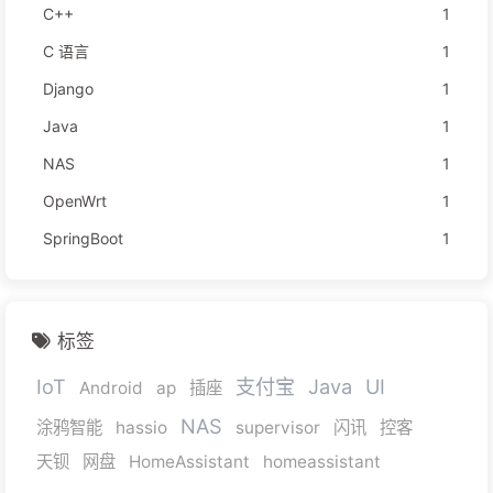
C++
1
C 语言
1
Django
1
Java
1
NAS
1
OpenWrt
1
SpringBoot
1
标签
IoT
支付宝
Java
UI
Android
ap
插座
NAS
涂鸦智能
hassio
supervisor
闪讯
控客
天钡
网盘
HomeAssistant
homeassistant