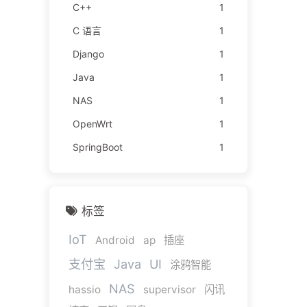
C++
1
C 语言
1
Django
1
Java
1
NAS
1
OpenWrt
1
SpringBoot
1
标签
IoT
Android
ap
插座
支付宝
Java
UI
涂鸦智能
NAS
hassio
supervisor
闪讯