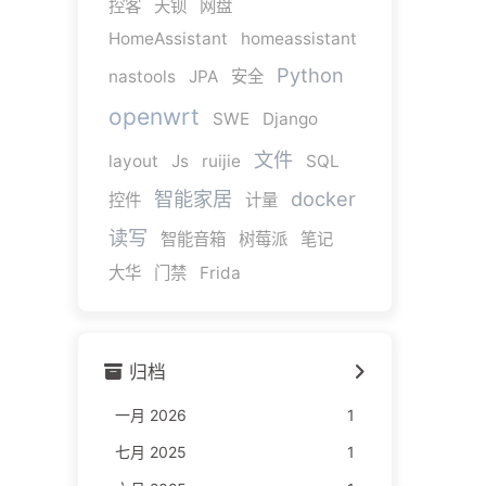
控客
天钡
网盘
HomeAssistant
homeassistant
Python
nastools
JPA
安全
openwrt
SWE
Django
文件
layout
Js
ruijie
SQL
智能家居
docker
控件
计量
读写
智能音箱
树莓派
笔记
大华
门禁
Frida
归档
一月 2026
1
七月 2025
1