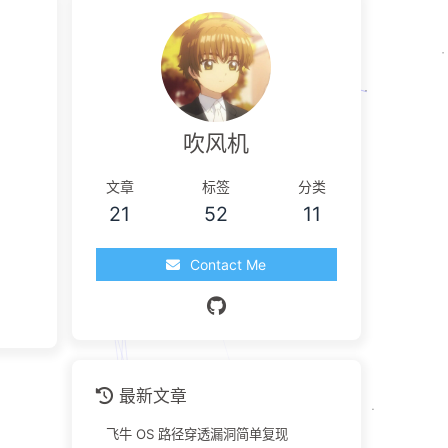
吹风机
文章
标签
分类
21
52
11
Contact Me
最新文章
飞牛 OS 路径穿透漏洞简单复现