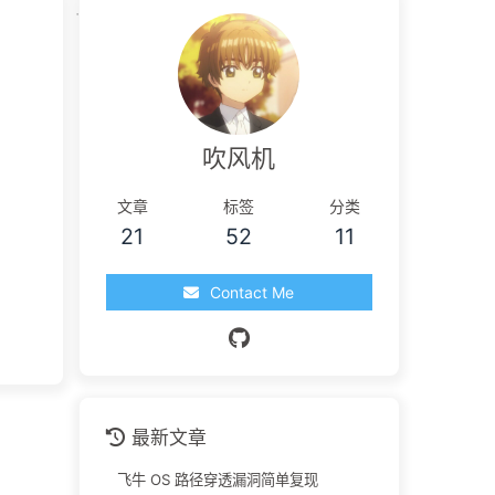
吹风机
文章
标签
分类
21
52
11
Contact Me
最新文章
飞牛 OS 路径穿透漏洞简单复现