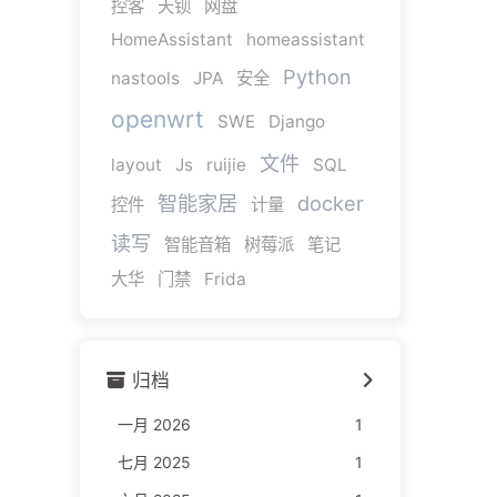
控客
天钡
网盘
HomeAssistant
homeassistant
Python
nastools
JPA
安全
openwrt
SWE
Django
文件
layout
Js
ruijie
SQL
智能家居
docker
控件
计量
读写
智能音箱
树莓派
笔记
大华
门禁
Frida
归档
一月 2026
1
七月 2025
1