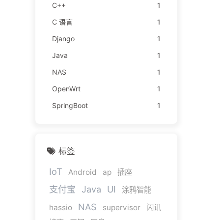
C++
1
C 语言
1
Django
1
Java
1
NAS
1
OpenWrt
1
SpringBoot
1
标签
IoT
Android
ap
插座
支付宝
Java
UI
涂鸦智能
NAS
hassio
supervisor
闪讯