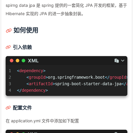
spirng data jpa 是 spring 提供的一套简化 JPA 开发的框架，基于
Hibernate 实现的 JPA 的进一步抽象封装。
如何使用
引入依赖
XML
1
<
dependency
>
2
<
groupId
>
org.springframework.boot
</
groupId
>
3
<
artifactId
>
spring-boot-starter-data-jpa
</
ar
4
</
dependency
>
配置文件
在 application.yml 文件中添加如下配置