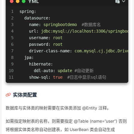
YML
1
spring:
2
datasource:
3
name:
springbootdemo
#数据库名
4
url:
jdbc:mysql://localhost:3306/springboot
5
username:
root
6
password:
root
7
driver-class-name:
com.mysql.cj.jdbc.Driver
8
jpa:
9
hibernate:
10
ddl-auto:
update
#自动更新
11
show-sql:
true
#日志中显示sql语句
实体类配置
数据库与实体类的映射需要在实体类添加 @Entity 注释。
如需指定映射表的名称，则需要指定 @Table (name=”user”) 否则
将根据实体类名称自动创建表，如 UserBean 类会自动生成