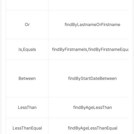
Or
findByLastnameOrFirstname
Is,Equals
findByFirstnameIs,findByFirstnameEquals
Between
findByStartDateBetween
LessThan
findByAgeLessThan
LessThanEqual
findByAgeLessThanEqual