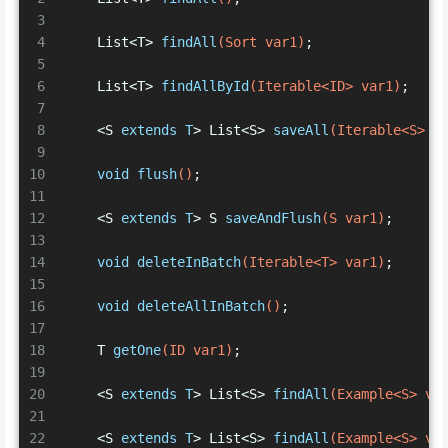
3
4
    List<T> 
findAll
(Sort var1)
;
5
6
    List<T> 
findAllById
(Iterable<ID> var1)
;
7
8
    <S 
extends
T
> List<S> 
saveAll
(Iterable<S> v
9
10
void
flush
()
;
11
12
    <S 
extends
T
> S 
saveAndFlush
(S var1)
;
13
14
void
deleteInBatch
(Iterable<T> var1)
;
15
16
void
deleteAllInBatch
()
;
17
18
    T 
getOne
(ID var1)
;
19
20
    <S 
extends
T
> List<S> 
findAll
(Example<S> va
21
22
    <S 
extends
T
> List<S> 
findAll
(Example<S> va