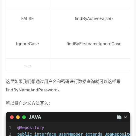
FALSE
findByActiveFalse()
IgnoreCase
findByFirstnameIgnoreCase
……
这里如果我们想通过用户名和密码进行数据查询就可以这样写
findByNameAndPassword。
所以将自定义方法写入：
JAVA
1
@Repository
2
public
interface
UserMapper
extends
JpaRepositor