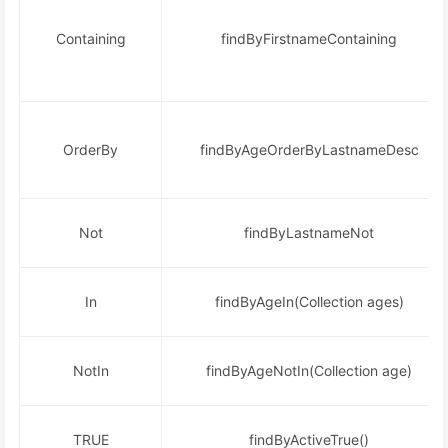
Containing
findByFirstnameContaining
OrderBy
findByAgeOrderByLastnameDesc
Not
findByLastnameNot
In
findByAgeIn(Collection ages)
NotIn
findByAgeNotIn(Collection age)
TRUE
findByActiveTrue()