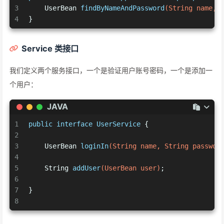
3
    UserBean 
findByNameAndPassword
(String name, 
4
}
Service 类接口
我们定义两个服务接口，一个是验证用户账号密码，一个是添加一
个用户：
JAVA
1
public
interface
UserService
 {
2
3
    UserBean 
loginIn
(String name, String passwor
4
5
    String 
addUser
(UserBean user)
;
6
7
}
8