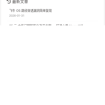
Contact Me
最新文章
飞牛 OS 路径穿透漏洞简单复现
2026-01-31
35 元 大华门禁智能化改造方案 -- 打通小爱 HomeKIT
2025-07-24
BoyDream (大华) 门禁的初步探索
2025-06-30
阿里云员工用 AI 生成虚假回应糊弄客户？AI 不应如此应用！
2025-02-28