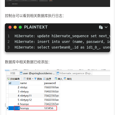
控制台可以看到相关数据库执行日志：
PLAINTEXT
1
Hibernate: update hibernate_sequence set next_va
2
Hibernate: insert into user (name, password, id)
3
Hibernate: select userbean0_.id as id1_0_, userb
数据库中相关数据已经添加：