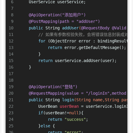
6
    UserService userService;
7
8
@ApiOperation("添加用户")
9
@PostMapping(path = "addUser")
10
public
 String 
addUser
(
@RequestBody
@Valid
 U
11
// 如果有参数校验失败，会将错误信息封装成对象组装在
12
for
 (ObjectError error : bindingResult.
13
return
 error.getDefaultMessage();
14
        }
15
return
 userService.addUser(user);
16
    }
17
18
19
@ApiOperation("登陆")
20
@RequestMapping(value = "/loginIn",method =
21
public
 String 
login
(String name,String pass
22
UserBean
userBean
=
 userService.loginIn
23
if
(userBean!=
null
){
24
return
"success"
;
25
        }
else
 {
26
return
"error"
;