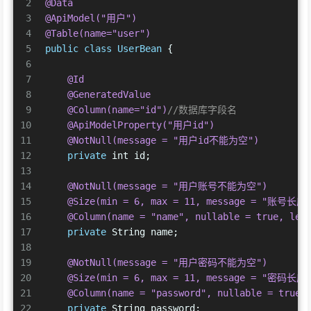
2
@Data
3
@ApiModel("用户")
4
@Table(name="user")
5
public
class
UserBean
 {
6
7
@Id
8
@GeneratedValue
9
@Column(name="id")
//数据库字段名
10
@ApiModelProperty("用户id")
11
@NotNull(message = "用户id不能为空")
12
private
int
 id;
13
14
@NotNull(message = "用户账号不能为空")
15
@Size(min = 6, max = 11, message = "账号
16
@Column(name = "name", nullable = true, len
17
private
 String name;
18
19
@NotNull(message = "用户密码不能为空")
20
@Size(min = 6, max = 11, message = "密码
21
@Column(name = "password", nullable = true,
22
private
 String password;