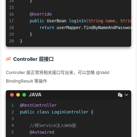
14
    }
15
16
@Override
17
public
 UserBean 
loginIn
(String name, String
18
return
 userMapper.findByNameAndPassword
19
    }
20
}
Controller 层接口
Controller 层正常将相关接口写出来，可以忽略 @Valid
BindingResult 等操作
JAVA
1
@RestController
2
public
class
LoginController
 {
3
4
//将Service注入Web层
5
@Autowired