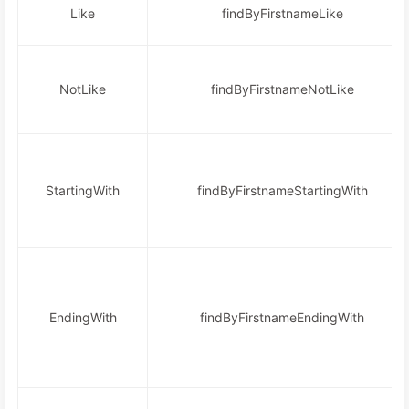
Like
findByFirstnameLike
NotLike
findByFirstnameNotLike
StartingWith
findByFirstnameStartingWith
EndingWith
findByFirstnameEndingWith