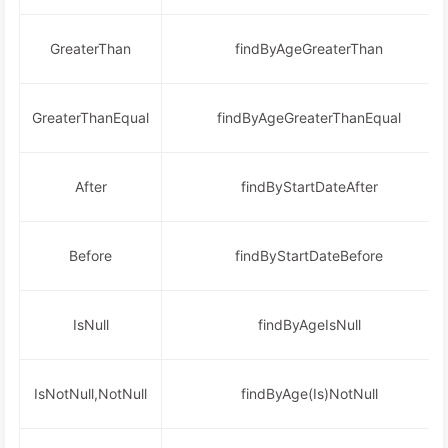
GreaterThan
findByAgeGreaterThan
GreaterThanEqual
findByAgeGreaterThanEqual
After
findByStartDateAfter
Before
findByStartDateBefore
IsNull
findByAgeIsNull
IsNotNull,NotNull
findByAge(Is)NotNull