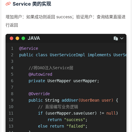
Service 类的实现
增加用户：如果成功则返回 success；验证用户：查询结果直接进
行返回
JAVA
1
@Service
2
public
class
UserServiceImpl
implements
UserSer
3
4
//将DAO注入Service层
5
@Autowired
6
private
 UserMapper userMapper;
7
8
@Override
9
public
 String 
addUser
(UserBean user)
 {
10
// 直接编写业务逻辑
11
if
 (userMapper.save(user) != 
null
)
12
return
"success"
;
13
else
return
"failed"
;