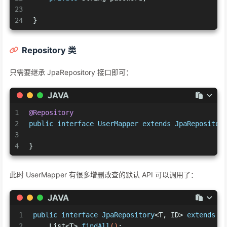
23
24
}
Repository 类
只需要继承 JpaRepository 接口即可：
JAVA
1
@Repository
2
public
interface
UserMapper
extends
JpaRepositor
3
4
}
此时 UserMapper 有很多增删改查的默认 API 可以调用了：
JAVA
1
public
interface
JpaRepository
<T, ID> 
extends
P
2
    List<T> 
findAll
()
;