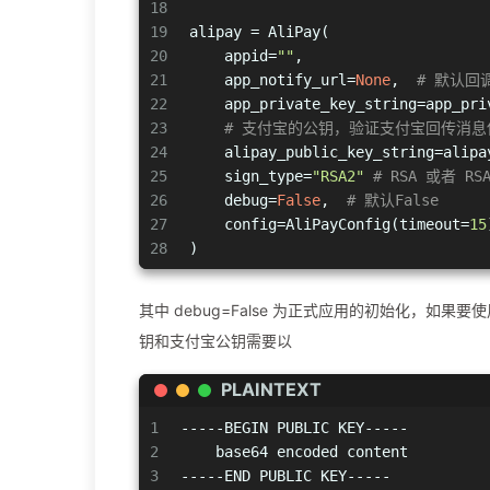
18
19
alipay = AliPay(
20
    appid=
""
,
21
    app_notify_url=
None
,  
# 默认回调
22
    app_private_key_string=app_pri
23
# 支付宝的公钥，验证支付宝回传消息
24
    alipay_public_key_string=alipa
25
    sign_type=
"RSA2"
# RSA 或者 RS
26
    debug=
False
,  
# 默认False
27
    config=AliPayConfig(timeout=
15
28
)
其中 debug=False 为正式应用的初始化，如果要使
钥和支付宝公钥需要以
PLAINTEXT
1
-----BEGIN PUBLIC KEY-----
2
    base64 encoded content
3
-----END PUBLIC KEY-----