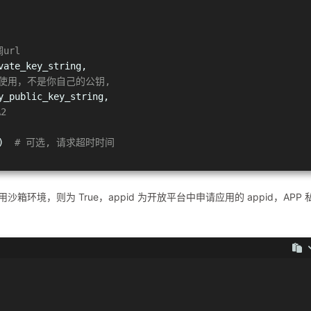
url
vate_key_string,
使用，不是你自己的公钥,
y_public_key_string,
A2
)  
# 可选, 请求超时时间
用沙箱环境，则为 True，appid 为开放平台中申请应用的 appid，APP 