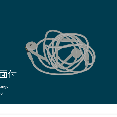
当面付
jango
80