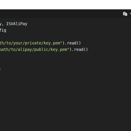
y, ISVAliPay
fig
th/to/your/private/key.pem"
).read()
path/to/alipay/public/key.pem"
).read()
-