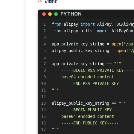
初始化
PYTHON
1
from
 alipay 
import
 AliPay, DCAliPa
2
from
 alipay.utils 
import
 AliPayCon
3
4
app_private_key_string = 
open
(
"/pa
5
alipay_public_key_string = 
open
(
"/
6
7
app_private_key_string == 
"""
8
    -----BEGIN RSA PRIVATE KEY----
9
    base64 encoded content
10
    -----END RSA PRIVATE KEY-----
11
"""
12
13
alipay_public_key_string == 
"""
14
    -----BEGIN PUBLIC KEY-----
15
    base64 encoded content
16
    -----END PUBLIC KEY-----
17
"""