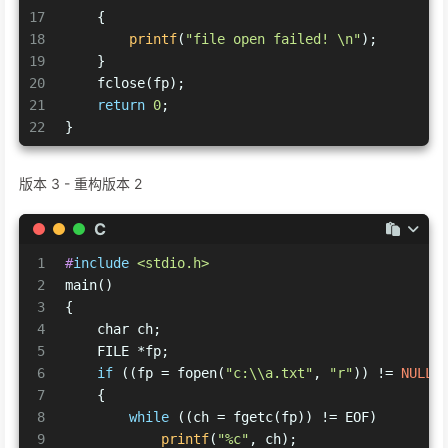
17
    {
18
printf
(
"file open failed! \n"
);
19
    }
20
    fclose(fp);
21
return
0
;
22
}
版本 3 - 重构版本 2
C
1
#
include
<stdio.h>
2
main()
3
{
4
char
 ch;
5
    FILE *fp;
6
if
 ((fp = fopen(
"c:\\a.txt"
, 
"r"
)) != 
NULL
)
7
    {
8
while
 ((ch = fgetc(fp)) != EOF)
9
printf
(
"%c"
, ch);