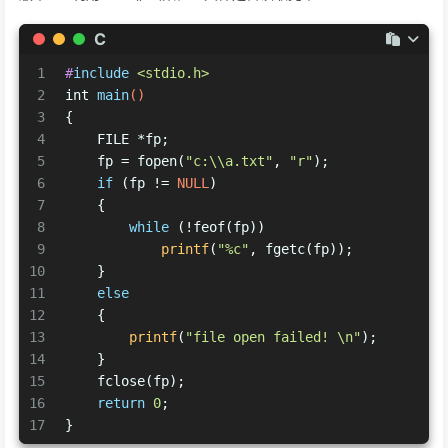
C
1
#
include
<stdio.h>
2
int
main
()
3
{
4
    FILE *fp;
5
    fp = fopen(
"c:\\a.txt"
, 
"r"
);
6
if
 (fp != 
NULL
)
7
    {
8
while
 (!feof(fp))
9
printf
(
"%c"
, fgetc(fp));
10
    }
11
else
12
    {
13
printf
(
"file open failed! \n"
);
14
    }
15
    fclose(fp);
16
return
0
;
17
}