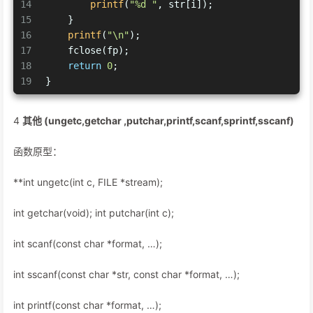
14
printf
(
"%d "
, str[i]);
15
    }
16
printf
(
"\n"
);
17
    fclose(fp);
18
return
0
;
19
}
4
其他 (ungetc,getchar ,putchar,printf,scanf,sprintf,sscanf)
函数原型：
**int ungetc(int c, FILE *stream);
int getchar(void); int putchar(int c);
int scanf(const char *format, …);
int sscanf(const char *str, const char *format, …);
int printf(const char *format, …);