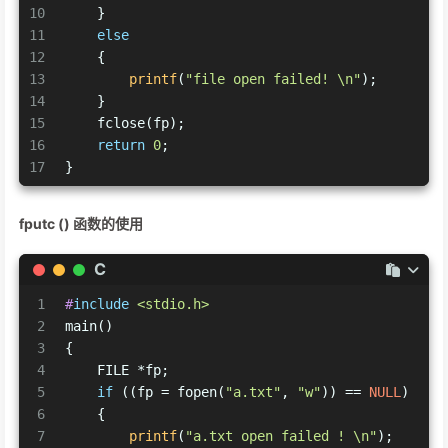
10
    }
11
else
12
    {
13
printf
(
"file open failed! \n"
);
14
    }
15
    fclose(fp);
16
return
0
;
17
}
fputc () 函数的使用
C
1
#
include
<stdio.h>
2
main()
3
{
4
    FILE *fp;
5
if
 ((fp = fopen(
"a.txt"
, 
"w"
)) == 
NULL
)
6
    {
7
printf
(
"a.txt open failed ! \n"
);