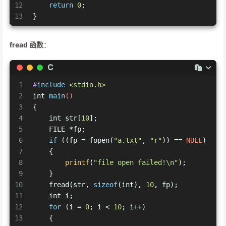
12
return
0
;
13
}
fread 函数
：
C
1
#
include
<stdio.h>
2
int
main
()
3
{
4
int
 str[
10
];
5
    FILE *fp;
6
if
 ((fp = fopen(
"a.txt"
, 
"r"
)) == 
NULL
)
7
    {
8
printf
(
"file open failed!\n"
);
9
    }
10
    fread(str, 
sizeof
(
int
), 
10
, fp);
11
int
 i;
12
for
 (i = 
0
; i < 
10
; i++)
13
    {