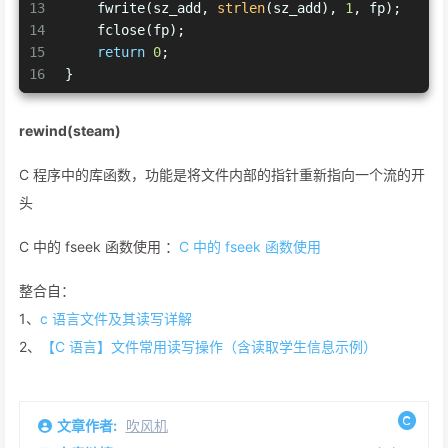
13
    fwrite(sz_add, 
strlen
(sz_add), 
1
, fp);
14
    fclose(fp);
15
return
0
;
16
}
rewind(steam)
C 程序中的库函数，功能是将文件内部的指针重新指向一个流的开
头
C 中的 fseek 函数使用 ：
C 中的 fseek 函数使用
整合自：
1、
c 语言文件及其读写详解
2、
【C 语言】文件常用读写操作（含读取学生信息示例）
文章作者:
吹风机