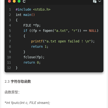
C
1
#
include
<stdio.h>
2
int
main
()
3
{
4
    FILE *fp;
5
if
 ((fp = fopen(
"a.txt"
, 
"r"
)) == 
NULL
)
6
    {
7
printf
(
"a.txt open failed ! \n"
);
8
return
1
;
9
    }
10
    fclose(fp);
11
return
0
;
12
}
2.3
字符存取函数
函数原型：
*
int fputc(int c, FILE
stream);