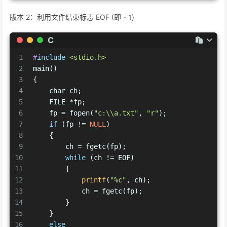
版本 2：利用文件结束标志 EOF (即 - 1)
C
1
#
include
<stdio.h>
2
main()
3
{
4
char
 ch;
5
    FILE *fp;
6
    fp = fopen(
"c:\\a.txt"
, 
"r"
);
7
if
 (fp != 
NULL
)
8
    {
9
        ch = fgetc(fp);
10
while
 (ch != EOF)
11
        {
12
printf
(
"%c"
, ch);
13
            ch = fgetc(fp);
14
        }
15
    }
16
else