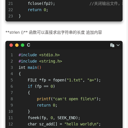
21
    fclose(fp2);               
//关闭输出文件，相
22
return
0
;
23
}
**strlen ()** 函数可以直接求出字符串的长度 追加内容
C
1
#
include
<stdio.h>
2
#
include
<string.h>
3
int
main
()
4
{
5
    FILE *fp = fopen(
"1.txt"
, 
"a+"
);
6
if
 (fp == 
0
)
7
    {
8
printf
(
"can't open file\n"
);
9
return
0
;
10
    }
11
    fseek(fp, 
0
, SEEK_END);
12
char
 sz_add[] = 
"hello world\n"
;