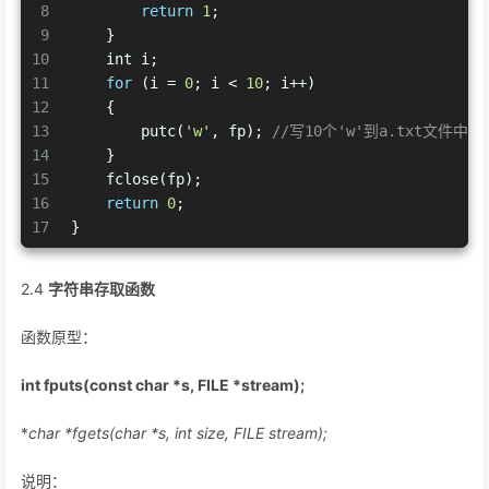
8
return
1
;
9
    }
10
int
 i;
11
for
 (i = 
0
; i < 
10
; i++)
12
    {
13
        putc(
'w'
, fp); 
//写10个'w'到a.txt文件中
14
    }
15
    fclose(fp);
16
return
0
;
17
}
2.4
字符串存取函数
函数原型：
int fputs(const char *s, FILE *stream);
*
char *fgets(char *s, int size, FILE
stream);
说明：