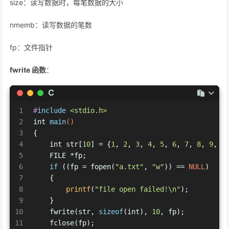
size：读写数据时，每笔数据的大小
nmemb：读写数据的笔数
fp：文件指针
fwrite 函数
：
C
1
#
include
<stdio.h>
2
int
main
()
3
{
4
int
 str[
10
] = {
1
, 
2
, 
3
, 
4
, 
5
, 
6
, 
7
, 
8
, 
9
, 
0
5
    FILE *fp;
6
if
 ((fp = fopen(
"a.txt"
, 
"w"
)) == 
NULL
)
7
    {
8
printf
(
"file open failed!\n"
);
9
    }
10
    fwrite(str, 
sizeof
(
int
), 
10
, fp);
11
    fclose(fp);