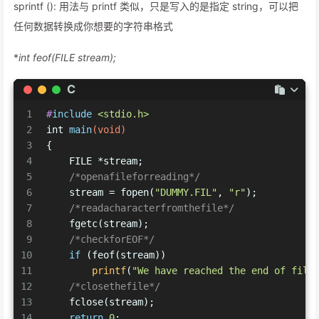
sprintf (): 用法与 printf 类似，只是写入的是指定 string，可以把
任何数据转换成你想要的字符串格式
*
int feof(FILE
stream);
C
1
#
include
<stdio.h>
2
int
main
(
void
)
3
{
4
    FILE *stream;
5
/*openafileforreading*/
6
    stream = fopen(
"DUMMY.FIL"
, 
"r"
);
7
/*readacharacterfromthefile*/
8
    fgetc(stream);
9
/*checkforEOF*/
10
if
 (feof(stream))
11
printf
(
"We have reached the end of file
12
/*closethefile*/
13
    fclose(stream);
14
return
0
;