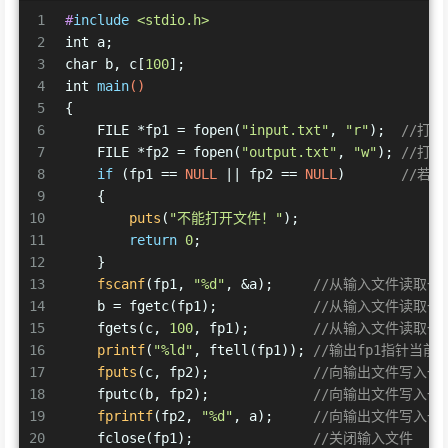
1
#
include
<stdio.h>
2
int
 a;
3
char
 b, c[
100
];
4
int
main
()
5
{
6
    FILE *fp1 = fopen(
"input.txt"
, 
"r"
);  
//打
7
    FILE *fp2 = fopen(
"output.txt"
, 
"w"
); 
//打
8
if
 (fp1 == 
NULL
 || fp2 == 
NULL
)       
//若
9
    {
10
puts
(
"不能打开文件！"
);
11
return
0
;
12
    }
13
fscanf
(fp1, 
"%d"
, &a);     
//从输入文件读取一
14
    b = fgetc(fp1);            
//从输入文件读取一
15
    fgets(c, 
100
, fp1);        
//从输入文件读取一
16
printf
(
"%ld"
, ftell(fp1)); 
//输出fp1指针当
17
fputs
(c, fp2);             
//向输出文件写入一
18
    fputc(b, fp2);             
//向输出文件写入一
19
fprintf
(fp2, 
"%d"
, a);     
//向输出文件写入一
20
    fclose(fp1);               
//关闭输入文件